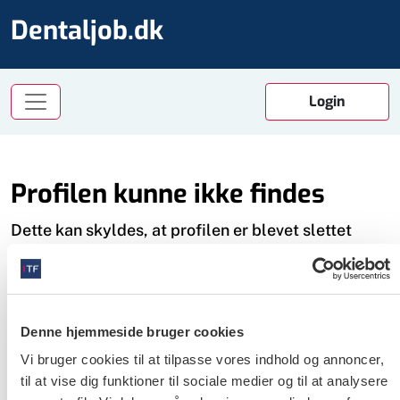
Dentaljob.dk
Profilen kunne ikke findes
Dette kan skyldes, at profilen er blevet slettet
Det kan også skyldes det, at du ikke er logget ind
som bruger. Dette er nødvendigt for at få adgang
til profilerne.
Denne hjemmeside bruger cookies
Du kan få et login på tre måder:
Vi bruger cookies til at tilpasse vores indhold og annoncer,
- Er du medlem af Tandlægeforeningen, bruger du
til at vise dig funktioner til sociale medier og til at analysere