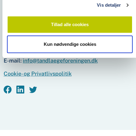
arbejds­givere, der søger klinik­personale.
Vis detaljer
Tillad alle cookies
Tandlægeforeningen
Amaliegade 17
1256 København K
Kun nødvendige cookies
Telefon:
70 25 77 11
E-mail:
info@tandlaegeforeningen.dk
Cookie- og Privatlivspolitik