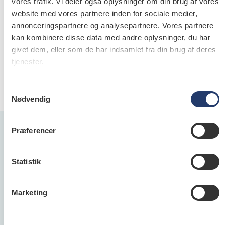
samme login som på Tdlnet.dk.
vores trafik. Vi deler også oplysninger om din brug af vores
website med vores partnere inden for sociale medier,
- Har du indrykket en annonce på dentaljob.dk, har
annonceringspartnere og analysepartnere. Vores partnere
du modtaget et login, som giver adgang til
kan kombinere disse data med andre oplysninger, du har
oprettede profiler.
givet dem, eller som de har indsamlet fra din brug af deres
- Ønsker du adgang til profilsøgning uden at være
tjenester.
medlem af Tandlægeforeningen eller at have
annonceret, kan du mod betaling bestille et login
Samtykkevalg
hos Tandlægebladets annoncecenter.
Nødvendig
Præferencer
Statistik
Dentaljob.dk
Dentaljob.dk er Danmarks største jobportal for
Marketing
alle ansatte inden for dental­verdenen og
henvender sig både til folk, der søger job samt til