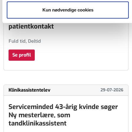
Tandplejer - ambitiøs og omhyggelig
Kun nødvendige cookies
teamplayer med flair for personlig
patientkontakt
Fuld tid, Deltid
Se profil
Klinikassistentelev
29-07-2026
Serviceminded 43-årig kvinde søger
Ny mesterlære, som
tandklinikassistent