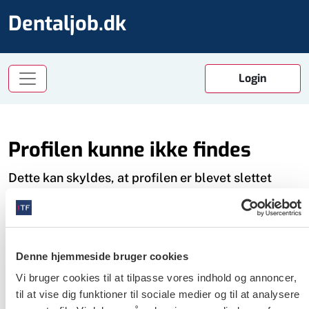
Dentaljob.dk
Profilen kunne ikke findes
Dette kan skyldes, at profilen er blevet slettet
Det kan også skyldes det, at du ikke er logget ind
som bruger. Dette er nødvendigt for at få adgang
til profilerne.
Denne hjemmeside bruger cookies
Du kan få et login på tre måder:
Vi bruger cookies til at tilpasse vores indhold og annoncer,
- Er du medlem af Tandlægeforeningen, bruger du
til at vise dig funktioner til sociale medier og til at analysere