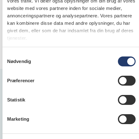
samme login som på Tdlnet.dk.
vores trafik. Vi deler også oplysninger om din brug af vores
website med vores partnere inden for sociale medier,
- Har du indrykket en annonce på dentaljob.dk, har
annonceringspartnere og analysepartnere. Vores partnere
du modtaget et login, som giver adgang til
kan kombinere disse data med andre oplysninger, du har
oprettede profiler.
givet dem, eller som de har indsamlet fra din brug af deres
- Ønsker du adgang til profilsøgning uden at være
tjenester.
medlem af Tandlægeforeningen eller at have
annonceret, kan du mod betaling bestille et login
Samtykkevalg
hos Tandlægebladets annoncecenter.
Nødvendig
Præferencer
Statistik
Dentaljob.dk
Dentaljob.dk er Danmarks største jobportal for
Marketing
alle ansatte inden for dental­verdenen og
henvender sig både til folk, der søger job samt til