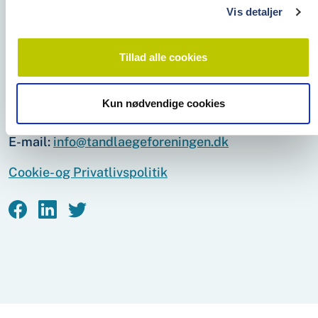
arbejds­givere, der søger klinik­personale.
Vis detaljer
Tillad alle cookies
Tandlægeforeningen
Amaliegade 17
1256 København K
Kun nødvendige cookies
Telefon:
70 25 77 11
E-mail:
info@tandlaegeforeningen.dk
Cookie- og Privatlivspolitik