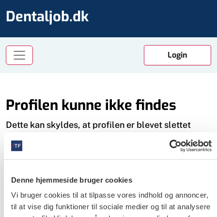
Dentaljob.dk
Profilen kunne ikke findes
Dette kan skyldes, at profilen er blevet slettet
Det kan også skyldes det, at du ikke er logget ind
som bruger. Dette er nødvendigt for at få adgang
til profilerne.
Denne hjemmeside bruger cookies
Du kan få et login på tre måder:
Vi bruger cookies til at tilpasse vores indhold og annoncer,
- Er du medlem af Tandlægeforeningen, bruger du
til at vise dig funktioner til sociale medier og til at analysere