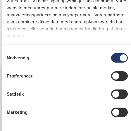
samme login som på Tdlnet.dk.
vores trafik. Vi deler også oplysninger om din brug af vores
website med vores partnere inden for sociale medier,
- Har du indrykket en annonce på dentaljob.dk, har
annonceringspartnere og analysepartnere. Vores partnere
du modtaget et login, som giver adgang til
kan kombinere disse data med andre oplysninger, du har
oprettede profiler.
givet dem, eller som de har indsamlet fra din brug af deres
- Ønsker du adgang til profilsøgning uden at være
tjenester.
medlem af Tandlægeforeningen eller at have
annonceret, kan du mod betaling bestille et login
Samtykkevalg
hos Tandlægebladets annoncecenter.
Nødvendig
Præferencer
Statistik
Dentaljob.dk
Dentaljob.dk er Danmarks største jobportal for
Marketing
alle ansatte inden for dental­verdenen og
henvender sig både til folk, der søger job samt til