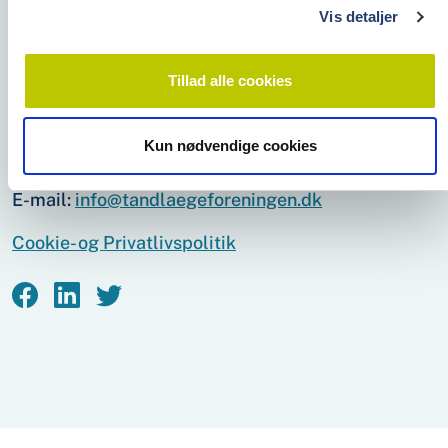
arbejds­givere, der søger klinik­personale.
Vis detaljer
Tillad alle cookies
Tandlægeforeningen
Amaliegade 17
1256 København K
Kun nødvendige cookies
Telefon:
70 25 77 11
E-mail:
info@tandlaegeforeningen.dk
Cookie- og Privatlivspolitik