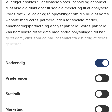
Vi bruger cookies til at tilpasse vores indhold og annoncer,
Klinikassistentelev til moderne klinik
til at vise dig funktioner til sociale medier og til at analysere
vores trafik. Vi deler også oplysninger om din brug af vores
på Amager
website med vores partnere inden for sociale medier,
annonceringspartnere og analysepartnere. Vores partnere
Fuld tid, Deltid, Vikariat, Studiejob,
kan kombinere disse data med andre oplysninger, du har
Virksomhedspraktik for tandlæger
•
Region
givet dem, eller som de har indsamlet fra din brug af deres
Hovedstaden
•
Privat praksis
tjenester.
Ansøg
Besøg website
Samtykkevalg
Nødvendig
Præferencer
Amager Tandklinik • Tandlæge
17-07-2026
Statistik
Erfaren tandlæge søges – god
stemning og fuld aftalebog
Marketing