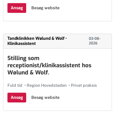
Ansøg
Besøg website
Tandklinikken Wølund & Wolf •
03-08-
Klinikassistent
2026
Stilling som
receptionist/klinikassistent hos
Wølund & Wolf.
Fuld tid
•
Region Hovedstaden
•
Privat praksis
Ansøg
Besøg website