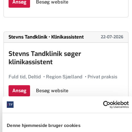
Ansøg
Besøg website
Stevns Tandklinik • Klinikassistent
22-07-2026
Stevns Tandklinik søger
klinikassistent
Fuld tid, Deltid
•
Region Sjælland
•
Privat praksis
Ansøg
Besøg website
Amager Tandklinik • Klinikassistentelev
Denne hjemmeside bruger cookies
17-07-2026