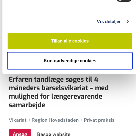
Fuld tid, Deltid
•
Region Hovedstaden
•
Privat
praksis
Vis detaljer
Ansøg
Besøg website
Tillad alle cookies
Kun nødvendige cookies
Amager Tandklinik • Tandlæge
17-07-2026
Erfaren tandlæge søges til 4
måneders barselsvikariat – med
mulighed for længerevarende
samarbejde
Vikariat
•
Region Hovedstaden
•
Privat praksis
Ansøg
Besøg website