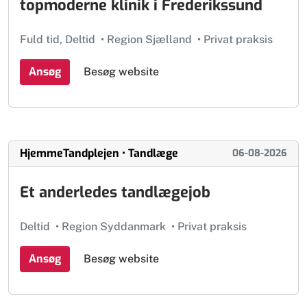
topmoderne klinik i Frederikssund
Fuld tid, Deltid
•
Region Sjælland
•
Privat praksis
Ansøg
Besøg website
HjemmeTandplejen • Tandlæge
06-08-2026
Et anderledes tandlægejob
Deltid
•
Region Syddanmark
•
Privat praksis
Ansøg
Besøg website