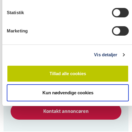
ANSØGNINGSFRIST
Statistik
Vi holder samtaler midt august 2026
Marketing
KONTAKT
Tandlægerne Ravn ApS
Strøby Egede Center 15 , 4600 Køge
Vis detaljer
nadja@tandklinikkenravn.dk
Tillad alle cookies
WEBSITE
https://tandklinikkenravn.dk
Kun nødvendige cookies
Kontakt annoncøren