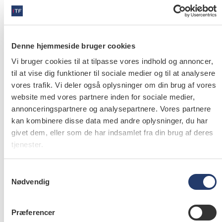
Om Tandlægerne Ravn ApS
Stor spændende klinik i centrum af Køge og i
Strøby Egede. Mange skønne kollegaer. Gode
Denne hjemmeside bruger cookies
sociale arrangementer. En chef der forkæler flere
Vi bruger cookies til at tilpasse vores indhold og annoncer,
gange årligt . Et sted hvor medarbejderer og
til at vise dig funktioner til sociale medier og til at analysere
patienterne er i centrum. Vi er ikke en kæde og
vores trafik. Vi deler også oplysninger om din brug af vores
bestemmer selv. Vi er her når patienterne har brug
website med vores partnere inden for sociale medier,
for os fra kl. 7.00 til kl. 19.00 man til torsdag.
annonceringspartnere og analysepartnere. Vores partnere
Fredag fra kl. 7.00-15.00.
kan kombinere disse data med andre oplysninger, du har
givet dem, eller som de har indsamlet fra din brug af deres
Møde tider kl. 6.45 eller kl. 12.45 . Vagter til 13.15
tjenester.
eller 15.15 og enkelte dage til kl. 19.15
Samtykkevalg
Nødvendig
Præferencer