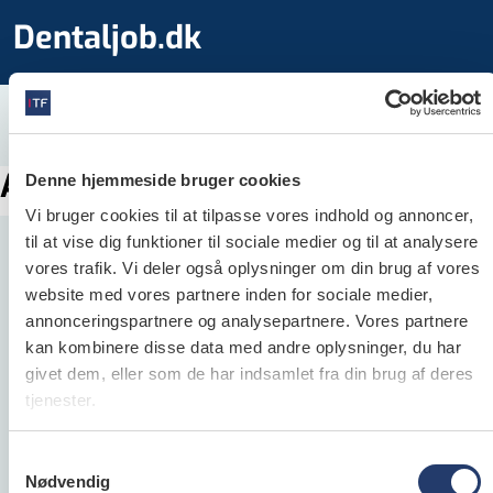
Dentaljob.dk
Annoncen kunne ikke findes
Denne hjemmeside bruger cookies
Vi bruger cookies til at tilpasse vores indhold og annoncer,
til at vise dig funktioner til sociale medier og til at analysere
vores trafik. Vi deler også oplysninger om din brug af vores
website med vores partnere inden for sociale medier,
annonceringspartnere og analysepartnere. Vores partnere
Dentaljob.dk
kan kombinere disse data med andre oplysninger, du har
givet dem, eller som de har indsamlet fra din brug af deres
Dentaljob.dk er Danmarks største jobportal for
tjenester.
alle ansatte inden for dental­verdenen og
henvender sig både til folk, der søger job samt til
Samtykkevalg
arbejds­givere, der søger klinik­personale.
Nødvendig