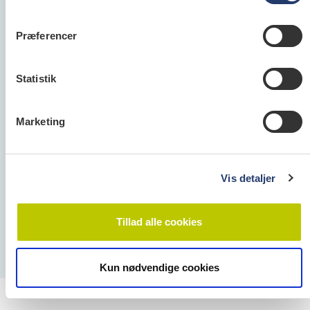
Præferencer
Tandlægeforeningen
Amaliegade 17
Statistik
1256 København K
Telefon:
70 25 77 11
E-mail:
info@tandlaegeforeningen.dk
Marketing
Cookie- og Privatlivspolitik
Vis detaljer
Tillad alle cookies
Kun nødvendige cookies