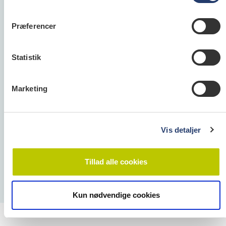
Præferencer
Tandlægeforeningen
Amaliegade 17
Statistik
1256 København K
Telefon:
70 25 77 11
E-mail:
info@tandlaegeforeningen.dk
Marketing
Cookie- og Privatlivspolitik
Vis detaljer
Tillad alle cookies
Kun nødvendige cookies