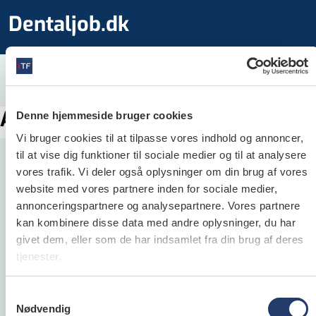
Dentaljob.dk
Annoncen kunne ikke findes
Denne hjemmeside bruger cookies
Vi bruger cookies til at tilpasse vores indhold og annoncer,
til at vise dig funktioner til sociale medier og til at analysere
vores trafik. Vi deler også oplysninger om din brug af vores
website med vores partnere inden for sociale medier,
annonceringspartnere og analysepartnere. Vores partnere
Dentaljob.dk
kan kombinere disse data med andre oplysninger, du har
givet dem, eller som de har indsamlet fra din brug af deres
Dentaljob.dk er Danmarks største jobportal for
tjenester.
alle ansatte inden for dental­verdenen og
henvender sig både til folk, der søger job samt til
Samtykkevalg
arbejds­givere, der søger klinik­personale.
Nødvendig