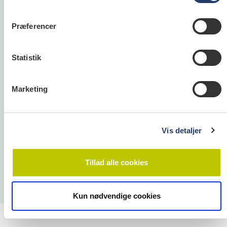
Præferencer
Tandlægeforeningen
Amaliegade 17
Statistik
1256 København K
Telefon:
70 25 77 11
E-mail:
info@tandlaegeforeningen.dk
Marketing
Cookie- og Privatlivspolitik
Vis detaljer
Tillad alle cookies
Kun nødvendige cookies