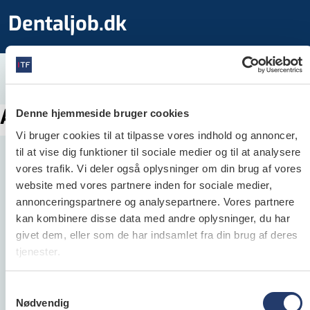
Dentaljob.dk
Annoncen kunne ikke findes
Denne hjemmeside bruger cookies
Vi bruger cookies til at tilpasse vores indhold og annoncer,
til at vise dig funktioner til sociale medier og til at analysere
vores trafik. Vi deler også oplysninger om din brug af vores
website med vores partnere inden for sociale medier,
annonceringspartnere og analysepartnere. Vores partnere
Dentaljob.dk
kan kombinere disse data med andre oplysninger, du har
givet dem, eller som de har indsamlet fra din brug af deres
Dentaljob.dk er Danmarks største jobportal for
tjenester.
alle ansatte inden for dental­verdenen og
henvender sig både til folk, der søger job samt til
Samtykkevalg
arbejds­givere, der søger klinik­personale.
Nødvendig