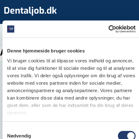
Dentaljob.dk
Annoncen kunne ikke findes
Denne hjemmeside bruger cookies
Vi bruger cookies til at tilpasse vores indhold og annoncer,
til at vise dig funktioner til sociale medier og til at analysere
vores trafik. Vi deler også oplysninger om din brug af vores
website med vores partnere inden for sociale medier,
annonceringspartnere og analysepartnere. Vores partnere
Dentaljob.dk
kan kombinere disse data med andre oplysninger, du har
givet dem, eller som de har indsamlet fra din brug af deres
Dentaljob.dk er Danmarks største jobportal for
tjenester.
alle ansatte inden for dental­verdenen og
henvender sig både til folk, der søger job samt til
Samtykkevalg
arbejds­givere, der søger klinik­personale.
Nødvendig