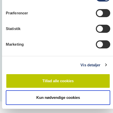
Præferencer
Tandlægeforeningen
Amaliegade 17
Statistik
1256 København K
Telefon:
70 25 77 11
E-mail:
info@tandlaegeforeningen.dk
Marketing
Cookie- og Privatlivspolitik
Vis detaljer
Tillad alle cookies
Kun nødvendige cookies