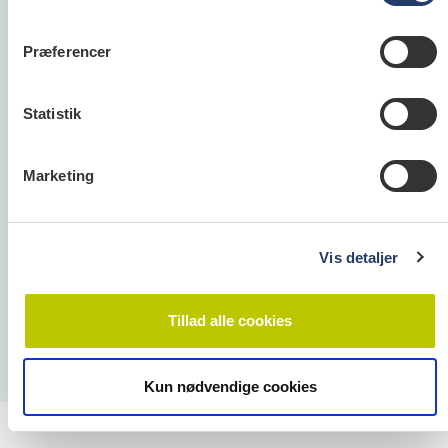
Præferencer
Tandlægeforeningen
Amaliegade 17
Statistik
1256 København K
Telefon:
70 25 77 11
E-mail:
info@tandlaegeforeningen.dk
Marketing
Cookie- og Privatlivspolitik
Vis detaljer
Tillad alle cookies
Kun nødvendige cookies