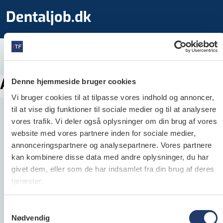
Dentaljob.dk
Annoncen kunne ikke findes
Denne hjemmeside bruger cookies
Vi bruger cookies til at tilpasse vores indhold og annoncer,
til at vise dig funktioner til sociale medier og til at analysere
vores trafik. Vi deler også oplysninger om din brug af vores
website med vores partnere inden for sociale medier,
annonceringspartnere og analysepartnere. Vores partnere
Dentaljob.dk
kan kombinere disse data med andre oplysninger, du har
givet dem, eller som de har indsamlet fra din brug af deres
Dentaljob.dk er Danmarks største jobportal for
tjenester.
alle ansatte inden for dental­verdenen og
henvender sig både til folk, der søger job samt til
Samtykkevalg
arbejds­givere, der søger klinik­personale.
Nødvendig