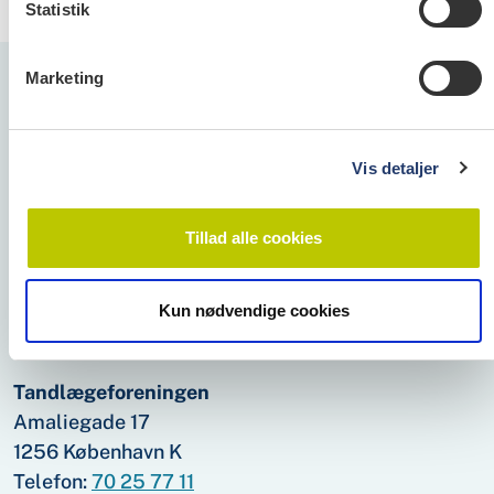
Statistik
Marketing
Dentaljob.dk
Vis detaljer
Dentaljob.dk er Danmarks største jobportal for
alle ansatte inden for dental­verdenen og
Tillad alle cookies
henvender sig både til folk, der søger job samt til
arbejds­givere, der søger klinik­personale.
Kun nødvendige cookies
Tandlægeforeningen
Amaliegade 17
1256 København K
Telefon:
70 25 77 11